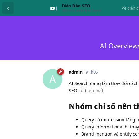
Về diễn 
AI Overview
admin
9 Th06
A
AI Search đang làm thay đổi cách
SEO cũ biến mất.
Nhóm chỉ số nên t
Query có impression tăng nh
Query informational bị thay
Brand mention và entity cons