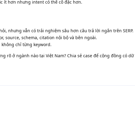
fic ít hơn nhưng intent có thể cô đặc hơn.
u hỏi, nhưng vẫn có trải nghiệm sâu hơn câu trả lời ngắn trên SERP.
or, source, schema, citation nội bộ và bên ngoài.
, không chỉ từng keyword.
g rõ ở ngành nào tại Việt Nam? Chia sẻ case để cộng đồng có dữ l