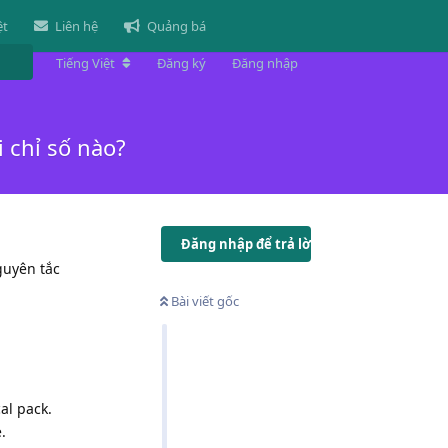
ệt
Liên hệ
Quảng bá
Tiếng Việt
Đăng ký
Đăng nhập
 chỉ số nào?
Đăng nhập để trả lời
guyên tắc
Bài viết gốc
al pack.
.