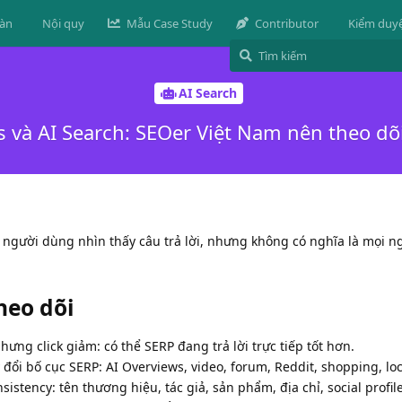
đàn
Nội quy
Mẫu Case Study
Contributor
Kiểm duy
AI Search
s và AI Search: SEOer Việt Nam nên theo dõi
 người dùng nhìn thấy câu trả lời, nhưng không có nghĩa là mọi n
heo dõi
ưng click giảm: có thể SERP đang trả lời trực tiếp tốt hơn.
 đổi bố cục SERP: AI Overviews, video, forum, Reddit, shopping, loc
istency: tên thương hiệu, tác giả, sản phẩm, địa chỉ, social profile