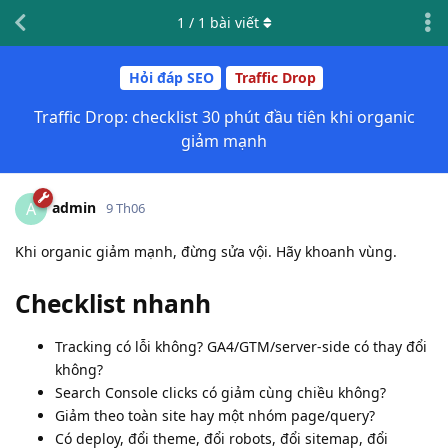
1
/
1
bài viết
Hỏi đáp SEO
Traffic Drop
Traffic Drop: checklist 30 phút đầu tiên khi organic
giảm mạnh
admin
A
9 Th06
Khi organic giảm mạnh, đừng sửa vội. Hãy khoanh vùng.
Checklist nhanh
Tracking có lỗi không? GA4/GTM/server-side có thay đổi
không?
Search Console clicks có giảm cùng chiều không?
Giảm theo toàn site hay một nhóm page/query?
Có deploy, đổi theme, đổi robots, đổi sitemap, đổi