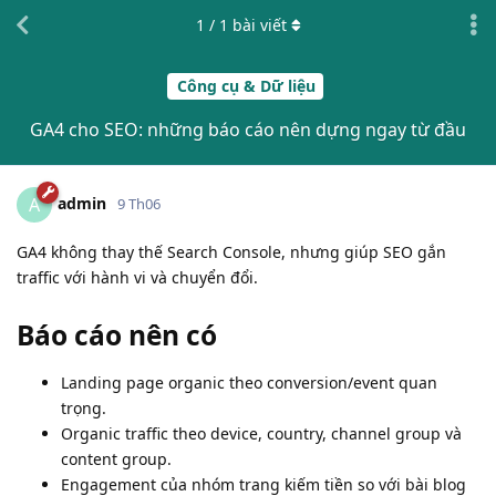
1
/
1
bài viết
Công cụ & Dữ liệu
GA4 cho SEO: những báo cáo nên dựng ngay từ đầu
admin
A
9 Th06
GA4 không thay thế Search Console, nhưng giúp SEO gắn
traffic với hành vi và chuyển đổi.
Báo cáo nên có
Landing page organic theo conversion/event quan
trọng.
Organic traffic theo device, country, channel group và
content group.
Engagement của nhóm trang kiếm tiền so với bài blog