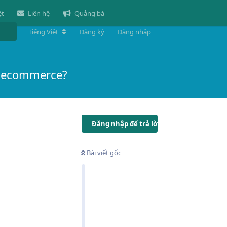
ệt
Liên hệ
Quảng bá
Tiếng Việt
Đăng ký
Đăng nhập
và ecommerce?
Đăng nhập để trả lời
Bài viết gốc