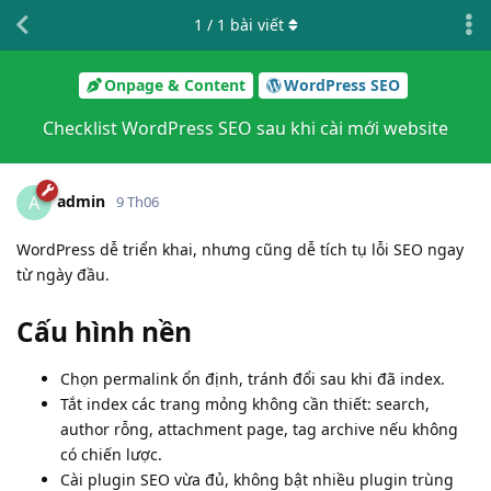
1
/
1
bài viết
Onpage & Content
WordPress SEO
Checklist WordPress SEO sau khi cài mới website
admin
A
9 Th06
WordPress dễ triển khai, nhưng cũng dễ tích tụ lỗi SEO ngay
từ ngày đầu.
Cấu hình nền
Chọn permalink ổn định, tránh đổi sau khi đã index.
Tắt index các trang mỏng không cần thiết: search,
author rỗng, attachment page, tag archive nếu không
có chiến lược.
Cài plugin SEO vừa đủ, không bật nhiều plugin trùng